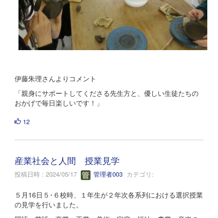
伊藤朱理さんよりコメント
「親身にサポートしてくださる先生方と、優しい生徒たちの
おかげで毎日楽しいです！」
12
産業社会と人間 授業見学
投稿日時 : 2024/05/17
管理者003
カテゴリ:
５月16日５･６校時、１年生が２年次各系列における選択授業
の見学を行いました。