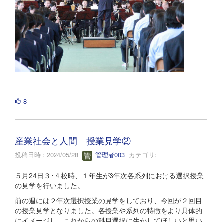
8
産業社会と人間 授業見学②
投稿日時 : 2024/05/28
管理者003
カテゴリ:
５月24日３･４校時、１年生が3年次各系列における選択授業
の見学を行いました。
前の週には２年次選択授業の見学をしており、今回が２回目
の授業見学となりました。各授業や系列の特徴をより具体的
にイメージし、これからの科目選択に生かしてほしいと思い