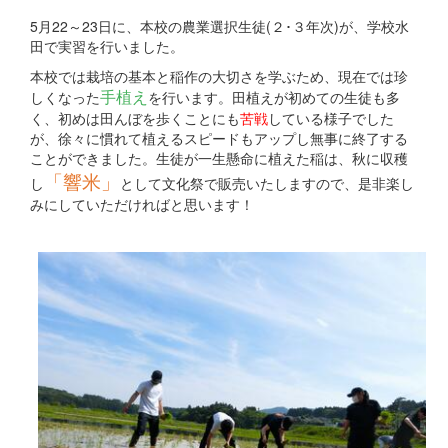
5月22～23日に、本校の農業選択生徒(２･３年次)が、学校水
田で実習を行いました。
本校では栽培の基本と稲作の大切さを学ぶため、現在では珍
手植え
しくなった
を行います。田植えが初めての生徒も多
く、初めは田んぼを歩くことにも
苦戦
している様子でした
が、徐々に慣れて植えるスピードもアップし無事に終了する
ことができました。生徒が一生懸命に植えた稲は、秋に収穫
「響米」
し
として文化祭で販売いたしますので、是非楽し
みにしていただければと思います！