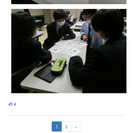
6
1
2
»