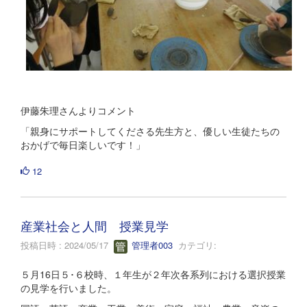
伊藤朱理さんよりコメント
「親身にサポートしてくださる先生方と、優しい生徒たちの
おかげで毎日楽しいです！」
12
産業社会と人間 授業見学
投稿日時 : 2024/05/17
管理者003
カテゴリ:
５月16日５･６校時、１年生が２年次各系列における選択授業
の見学を行いました。