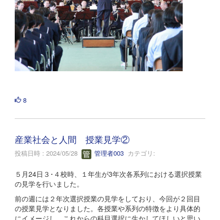
8
産業社会と人間 授業見学②
投稿日時 : 2024/05/28
管理者003
カテゴリ:
５月24日３･４校時、１年生が3年次各系列における選択授業
の見学を行いました。
前の週には２年次選択授業の見学をしており、今回が２回目
の授業見学となりました。各授業や系列の特徴をより具体的
にイメージし、これからの科目選択に生かしてほしいと思い