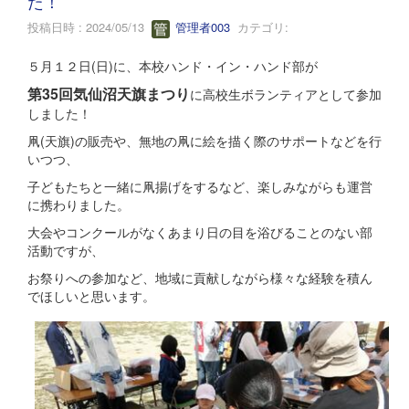
た！
投稿日時 : 2024/05/13
管理者003
カテゴリ:
５月１２日(日)に、本校ハンド・イン・ハンド部が
第35回気仙沼天旗まつり
に高校生ボランティアとして参加
しました！
凧(天旗)の販売や、無地の凧に絵を描く際のサポートなどを行
いつつ、
子どもたちと一緒に凧揚げをするなど、楽しみながらも運営
に携わりました。
大会やコンクールがなくあまり日の目を浴びることのない部
活動ですが、
お祭りへの参加など、地域に貢献しながら様々な経験を積ん
でほしいと思います。