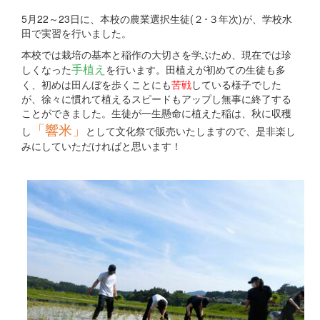
5月22～23日に、本校の農業選択生徒(２･３年次)が、学校水
田で実習を行いました。
本校では栽培の基本と稲作の大切さを学ぶため、現在では珍
手植え
しくなった
を行います。田植えが初めての生徒も多
く、初めは田んぼを歩くことにも
苦戦
している様子でした
が、徐々に慣れて植えるスピードもアップし無事に終了する
ことができました。生徒が一生懸命に植えた稲は、秋に収穫
「響米」
し
として文化祭で販売いたしますので、是非楽し
みにしていただければと思います！