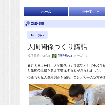
ホーム
学校案内
新着情報
一覧へ
人間関係づくり講話
投稿日時 : 05/08
管理者003
カテゴリ:
５月８日１校時、人間関係づくり講話として全校生徒
と生徒の垣根を越えて交流する姿が見られました。
今後も相互の信頼関係を深め、自分と相手の双方を