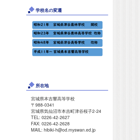
学校名の変遷
所在地
宮城県本吉響高等学校
〒988-0341
宮城県気仙沼市本吉町津谷桜子2-24
TEL: 0226-42-2627
FAX: 0226-42-2628
MAIL: hibiki-h@od.myswan.ed.jp