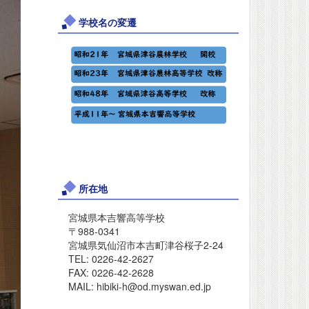
学校名の変遷
所在地
宮城県本吉響高等学校
〒988-0341
宮城県気仙沼市本吉町津谷桜子2-24
TEL: 0226-42-2627
FAX: 0226-42-2628
MAIL: hibiki-h@od.myswan.ed.jp