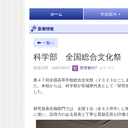
ホーム
学校案内
新着情報
一覧へ
科学部 全国総合文化祭
投稿日時 : 2023/08/07
管理者017
カテゴリ:
第４７回全国高等学校総合文化祭（２０２３かごし
た。本校からは、科学部が宮城県代表として「研究
した。
研究発表生物部門では、全国１位（全４２件中）に
に使い、説得力のある発表と丁寧な質疑応答が評価