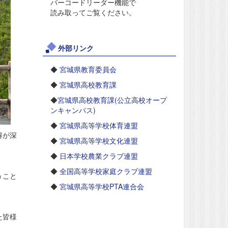
バーコードリーダー機能で
読み取ってご覧ください。
外部リンク
◆
宮城県教育委員会
◆
宮城県高校教育課
◆
宮城県高校教育課(公立高校オープ
ンキャンパス)
◆
宮城県高等学校体育連盟
解が深
◆
宮城県高等学校文化連盟
◆
日本学校農業クラブ連盟
◆
全国高等学校家庭クラブ連盟
うこと
◆
宮城県高等学校PTA連合会
た皆様