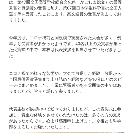
は、第47回全国高等学校総合文化祭（かごしま総文）の最優
秀賞と奨励賞の受賞に加え、第67回日本学生科学賞の全国入
選１等を受賞したことにより、高文連賞の受賞が決まってお
りました。
今年度は、コロナ禍前と同規模で実施された大会が多く、例
年より受賞者が多かったようです。40名以上の受賞者が集っ
た受賞式の中で、本校は代表挨拶を担当させていただきまし
た。
コロナ禍での様々な苦労や、大会で敗退した経験、敗退から
全国最優秀賞受賞まで上り詰めた経験などを10分ほどのスピ
ーチにまとめました。非常に緊張感がある雰囲気の中ではあ
りましたが、堂々と話して参りました。
代表生徒が挨拶の中で述べておりましたが、この表彰式に参
加し、貴重な体験をさせていただけたのは、多くの方の支え
があったからです。心より感謝申し上げます。今後とも科学
部をよろしくお願いいたします。