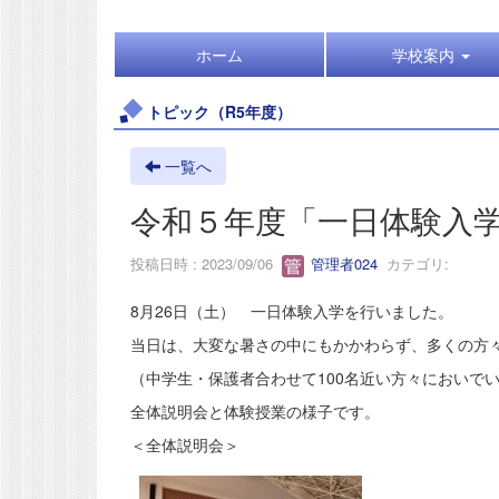
ホーム
学校案内
トピック（R5年度）
一覧へ
令和５年度「一日体験入
投稿日時 : 2023/09/06
管理者024
カテゴリ:
8月26日（土） 一日体験入学を行いました。
当日は、大変な暑さの中にもかかわらず、多くの方
（中学生・保護者合わせて100名近い方々においで
全体説明会と体験授業の様子です。
＜全体説明会＞