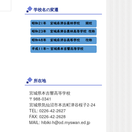
学校名の変遷
所在地
宮城県本吉響高等学校
〒988-0341
宮城県気仙沼市本吉町津谷桜子2-24
TEL: 0226-42-2627
FAX: 0226-42-2628
MAIL: hibiki-h@od.myswan.ed.jp