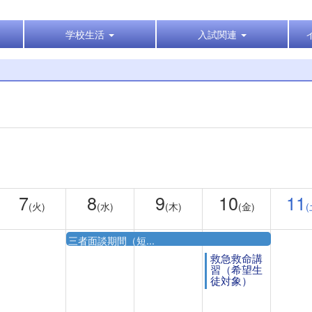
学校生活
入試関連
7
8
9
10
11
(火)
(水)
(木)
(金)
(
三者面談期間（短...
救急救命講
習（希望生
徒対象）