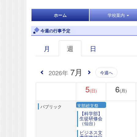
ホーム
学校案内
今週の行事予定
月
週
日
7月
2026年
今週へ
5
6
(日)
(月)
支部総文祭
パブリック
【科学部】
生徒研修会
（仙台）
ビジネス文