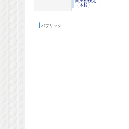
書実務検定
（本校）
パブリック