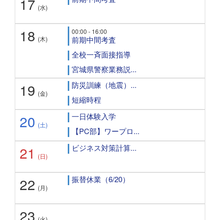
17
(水)
18
00:00 - 16:00
(木)
前期中間考査
全校一斉面接指導
宮城県警察業務説...
防災訓練（地震）...
19
(金)
短縮時程
一日体験入学
20
(土)
【PC部】ワープロ...
ビジネス対策計算...
21
(日)
振替休業（6/20）
22
(月)
23
(火)