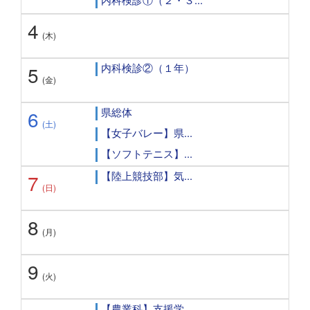
4
(木)
内科検診②（１年）
5
(金)
県総体
6
(土)
【女子バレー】県...
【ソフトテニス】...
【陸上競技部】気...
7
(日)
8
(月)
9
(火)
【農業科】支援学...