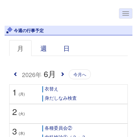
今週の行事予定
月
週
日
6月
2026年
今月へ
衣替え
1
(月)
身だしなみ検査
2
(火)
各種委員会②
3
(水)
内科検診①（２・３...