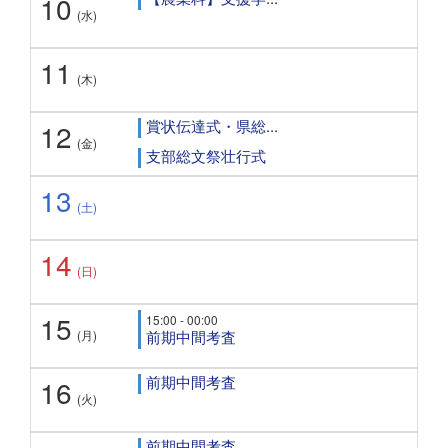
10
(水)
11
(木)
賞状伝達式・県総...
12
(金)
支部総文祭壮行式
13
(土)
14
(日)
15
15:00 - 00:00
(月)
前期中間考査
前期中間考査
16
(火)
前期中間考査